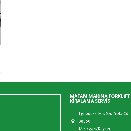
MAFAM MAKINA FORKLIFT
KIRALAMA SERVIS
Eğribucak Mh. Saz Yolu Cd.
38050
Melikgazi/Kayseri