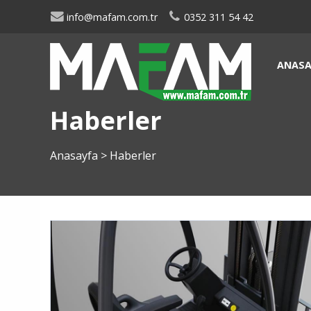
info@mafam.com.tr
0352 311 54 42
ANASA
Haberler
Anasayfa
>
Haberler