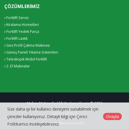
ÇÖZÜMLERIMIZ
Forklift Servis
Kiralama Hizmetleri
Forklift Yedek Parça
Forklift Lastik
Ges Profil Çakma Makinası
Güneş Paneli Yıkama Sistemleri
Teleskopik Mobil Forklift
2. El Makinalar
Mafam Makina Forklift Kiralama Servis © 2026
Size daha iyi bir kullanıcı deneyimi sunabilmek için
Çerez Politikası
çerezler kullanıyoruz. Detaylı bilgi için
Çerez
Onayla
Google Seo
Kentmedia
Politikamızı
inceleyebilirsiniz.