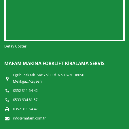
Detay Göster
MAFAM MAKINA FORKLIFT KIRALAMA SERVIS
Eğribucak Mh. Saz Yolu Cd. No:187/C 38050
Melikgazi/Kayseri
0352 311 54 42
0533 934 81 57
0352 311 54 47
info@mafam.com.tr