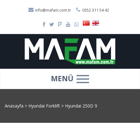
info@mafam.com.tr
0352 311 54 42
MENÜ
Anasayfa
>
Hyundai Forklift
>
Hyundai 250D 9