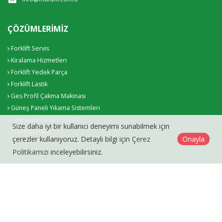
ÇÖZÜMLERIMIZ
Forklift Servis
Kiralama Hizmetleri
Forklift Yedek Parça
Forklift Lastik
Ges Profil Çakma Makinası
Güneş Paneli Yıkama Sistemleri
Teleskopik Mobil Forklift
Size daha iyi bir kullanıcı deneyimi sunabilmek için
2. El Makinalar
çerezler kullanıyoruz. Detaylı bilgi için
Çerez
Onayla
Politikamızı
inceleyebilirsiniz.
Mafam Makina Forklift Kiralama Servis © 2026
Çerez Politikası