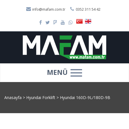
info@mafam.com.tr
0352 311 54 42
MENÜ
Anasayfa
>
Hyundai Forklift
>
Hyundai 160D-9L/180D-9B