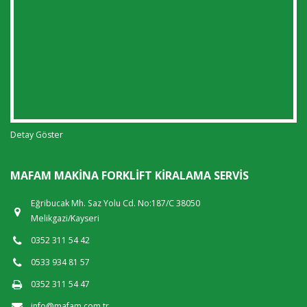
Detay Göster
MAFAM MAKINA FORKLIFT KIRALAMA SERVIS
Eğribucak Mh. Saz Yolu Cd. No:187/C 38050
Melikgazi/Kayseri
0352 311 54 42
0533 934 81 57
0352 311 54 47
info@mafam.com.tr