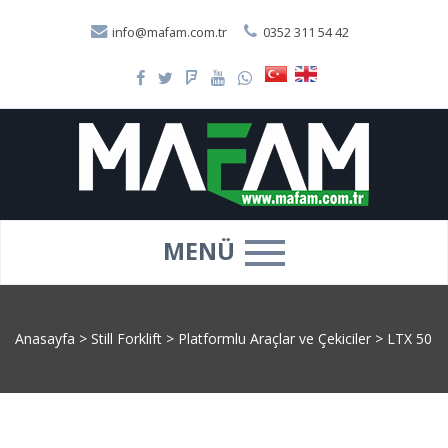
info@mafam.com.tr
0352 311 54 42
MENÜ
Anasayfa
>
Still Forklift
>
Platformlu Araçlar ve Çekiciler
>
LTX 50