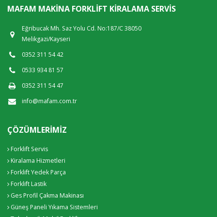
MAFAM MAKINA FORKLIFT KIRALAMA SERVIS
Eğribucak Mh. Saz Yolu Cd. No:187/C 38050
Melikgazi/Kayseri
0352 311 54 42
0533 934 81 57
0352 311 54 47
info@mafam.com.tr
ÇÖZÜMLERIMIZ
Forklift Servis
Kiralama Hizmetleri
Forklift Yedek Parça
Forklift Lastik
Ges Profil Çakma Makinası
Güneş Paneli Yıkama Sistemleri