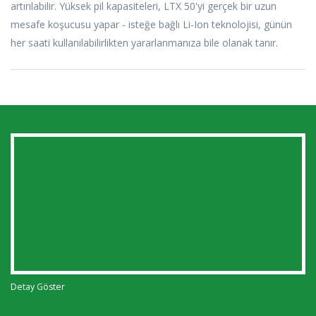
artırılabilir. Yüksek pil kapasiteleri, LTX 50'yi gerçek bir uzun
mesafe koşucusu yapar - isteğe bağlı Li-Ion teknolojisi, günün
her saati kullanılabilirlikten yararlanmanıza bile olanak tanır.
Detay Göster