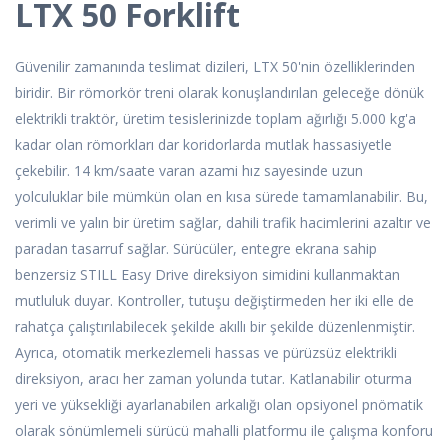
LTX 50 Forklift
Güvenilir zamanında teslimat dizileri, LTX 50'nin özelliklerinden
biridir. Bir römorkör treni olarak konuşlandırılan geleceğe dönük
elektrikli traktör, üretim tesislerinizde toplam ağırlığı 5.000 kg'a
kadar olan römorkları dar koridorlarda mutlak hassasiyetle
çekebilir. 14 km/saate varan azami hız sayesinde uzun
yolculuklar bile mümkün olan en kısa sürede tamamlanabilir. Bu,
verimli ve yalın bir üretim sağlar, dahili trafik hacimlerini azaltır ve
paradan tasarruf sağlar. Sürücüler, entegre ekrana sahip
benzersiz STILL Easy Drive direksiyon simidini kullanmaktan
mutluluk duyar. Kontroller, tutuşu değiştirmeden her iki elle de
rahatça çalıştırılabilecek şekilde akıllı bir şekilde düzenlenmiştir.
Ayrıca, otomatik merkezlemeli hassas ve pürüzsüz elektrikli
direksiyon, aracı her zaman yolunda tutar. Katlanabilir oturma
yeri ve yüksekliği ayarlanabilen arkalığı olan opsiyonel pnömatik
olarak sönümlemeli sürücü mahalli platformu ile çalışma konforu