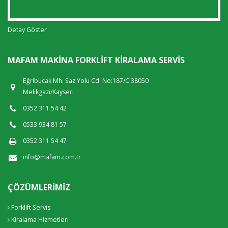
Detay Göster
MAFAM MAKINA FORKLIFT KIRALAMA SERVIS
Eğribucak Mh. Saz Yolu Cd. No:187/C 38050
Melikgazi/Kayseri
0352 311 54 42
0533 934 81 57
0352 311 54 47
info@mafam.com.tr
ÇÖZÜMLERIMIZ
Forklift Servis
Kiralama Hizmetleri