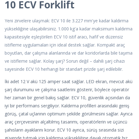
10 ECV Forklift
Yeni zirvelere ulaşmak: ECV 10 ile 3.227 mm'ye kadar kaldırma
yüksekliğine ulaşabilirsiniz. 1.000 kg'a kadar maksimum kaldırma
kapasitesiyle eşleştirilen ECV 10 istif aracı, hafif ve düzensiz
istifleme uygulamaları için ideal destek sağlar. Kompakt araç
boyutları, dar çalışma alanlarında ve dar koridorlarda bile taşıma
ve istifleme sağlar. Kolay şarj? Sorun değil – dahili şarj cihazı
sayesinde ECV 10 herhangi bir standart prizde şarj edilebilir.
İki adet 12 V akü 125 amper saat sağlar. LED ekran, mevcut akü
şarj durumunu ve çalışma saatlerini gösterir, böylece operatör
her zaman bir genel bakış sağlar. ECV 10, güvenlik açısından da
iyi bir performans sergiliyor. Kaldırma profilleri arasındaki geniş
görüş, çatal uçlarının optimum şekilde görülmesini sağlar. Ayrıca
araç çerçevesinin alçaltılmış tasarımı, operatörlerin ve üçüncü
şahısların ayaklarını korur. ECV 10 ayrıca, sürüş sırasında sizi
güvende tutmak için kaldırma yüksekliğine dayalı otomatik hız