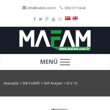
info@mafam.com.tr
0352 311 54 42
MENÜ
Anasayfa
>
Still Forklift
>
İstif Araçları
>
ECV 10