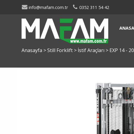
info@mafam.com.tr
0352 311 54 42
ANASA
Anasayfa
>
Still Forklift
>
İstif Araçları
>
EXP 14 - 20