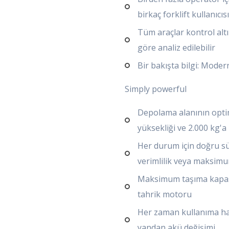
birkaç forklift kullanıcıs
Tüm araçlar kontrol altın
göre analiz edilebilir
Bir bakışta bilgi: Moder
Simply powerful
Depolama alanının opti
yüksekliği ve 2.000 kg'a
Her durum için doğru s
verimlilik veya maksim
Maksimum taşıma kapasit
tahrik motoru
Her zaman kullanıma haz
yandan akü değişimi