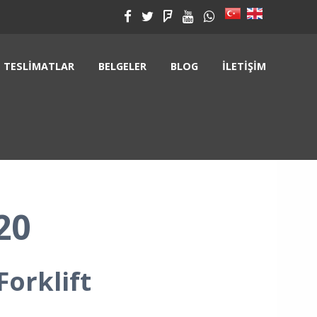
TESLIMATLAR
BELGELER
BLOG
İLETIŞIM
20
Forklift