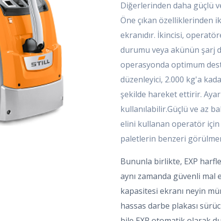
Diğerlerinden daha güçlü ve 
Öne çıkan özelliklerinden ik
ekranıdır. İkincisi, operatö
durumu veya akünün şarj d
operasyonda optimum destek
düzenleyici, 2.000 kg'a kadar
şekilde hareket ettirir. Ayarl
kullanılabilir.Güçlü ve az
elini kullanan operatör iç
paletlerin benzeri görülmem
Bununla birlikte, EXP harfler
aynı zamanda güvenli mal el
kapasitesi ekranı neyin mü
hassas darbe plakası sürü
bile EXP otomatik olarak d