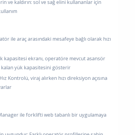
in ve kaldırın: sol ve sağ elini kullananlar için
kullanım
tör ile araç arasındaki mesafeye bağlı olarak hızı
yük kapasitesi ekranı, operatöre mevcut asansör
ta kalan yük kapasitesini gösterir
 Hız Kontrolü, viraj alırken hızı direksiyon açısına
arlar
Manager ile forklifti web tabanlı bir uygulamaya
in uygundur: Farklı operatör profillerine sahip