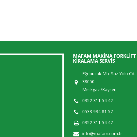
MAFAM MAKINA FORKLIFT
KIRALAMA SERVIS
Eğribucak Mh. Saz Yolu Cd.
38050
Melikgazi/Kayseri
0352 311 54 42
0533 934 81 57
0352 311 54 47
info@mafam.com.tr