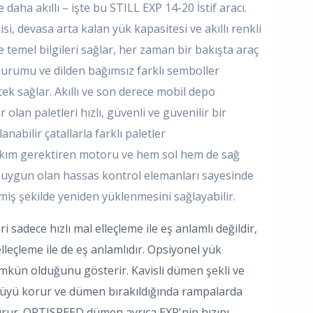
daha akıllı – işte bu STILL EXP 14-20 İstif aracı.
isi, devasa arta kalan yük kapasitesi ve akıllı renkli
re temel bilgileri sağlar, her zaman bir bakışta araç
urumu ve dilden bağımsız farklı semboller
 sağlar. Akıllı ve son derece mobil depo
 olan paletleri hızlı, güvenli ve güvenilir bir
anabilir çatallarla farklı paletler
 bakım gerektiren motoru ve hem sol hem de sağ
in uygun olan hassas kontrol elemanları sayesinde
iş şekilde yeniden yüklenmesini sağlayabilir.
i sadece hızlı mal elleçleme ile eş anlamlı değildir,
leçleme ile de eş anlamlıdır. Opsiyonel yük
mkün olduğunu gösterir. Kavisli dümen şekli ve
cüyü korur ve dümen bırakıldığında rampalarda
urur. OPTISPEED dümen ayrıca EXP'nin hızını