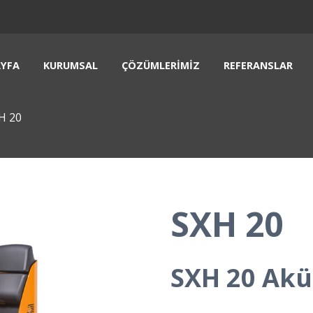
YFA
KURUMSAL
ÇÖZÜMLERIMIZ
REFERANSLAR
H 20
SXH 20
SXH 20 Akül