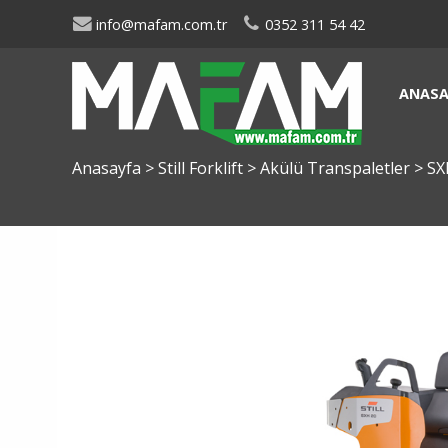
info@mafam.com.tr
0352 311 54 42
ANASA
Anasayfa
>
Still Forklift
>
Akülü Transpaletler
>
SX