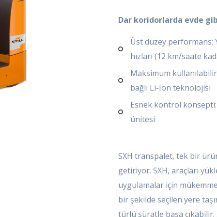
Dar koridorlarda evde gib
Üst düzey performans: Y
hızları (12 km/saate kad
Maksimum kullanılabilirl
bağlı Li-Ion teknolojisi
Esnek kontrol konsepti: 
ünitesi
SXH transpalet, tek bir ürün
getiriyor. SXH, araçları yük
uygulamalar için mükemmeldi
bir şekilde seçilen yere taş
türlü süratle başa çıkabilir