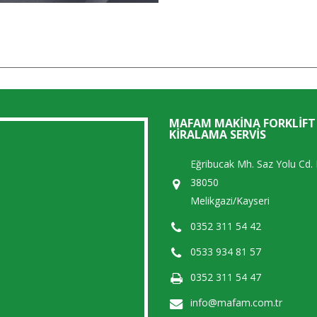
MAFAM MAKINA FORKLIFT
KIRALAMA SERVIS
Eğribucak Mh. Saz Yolu Cd.
38050
Melikgazi/Kayseri
0352 311 54 42
0533 934 81 57
0352 311 54 47
info@mafam.com.tr