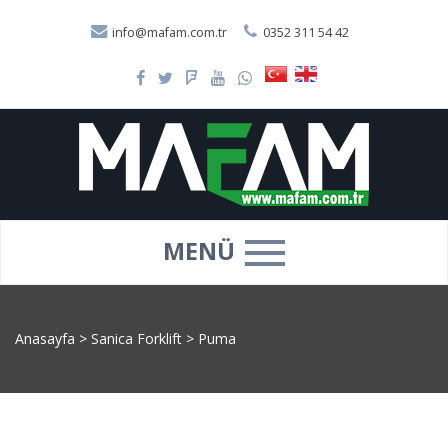
info@mafam.com.tr
0352 311 54 42
MENÜ
Anasayfa
>
Sanica Forklift
>
Puma