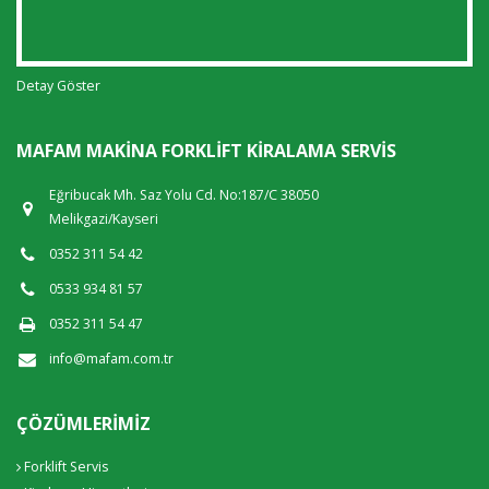
Detay Göster
MAFAM MAKINA FORKLIFT KIRALAMA SERVIS
Eğribucak Mh. Saz Yolu Cd. No:187/C 38050
Melikgazi/Kayseri
0352 311 54 42
0533 934 81 57
0352 311 54 47
info@mafam.com.tr
ÇÖZÜMLERIMIZ
Forklift Servis