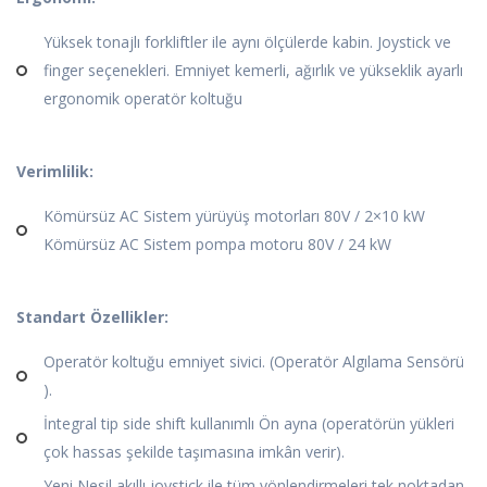
Yüksek tonajlı forkliftler ile aynı ölçülerde kabin. Joystick ve
finger seçenekleri. Emniyet kemerli, ağırlık ve yükseklik ayarlı
ergonomik operatör koltuğu
Verimlilik:
Kömürsüz AC Sistem yürüyüş motorları 80V / 2×10 kW
Kömürsüz AC Sistem pompa motoru 80V / 24 kW
Standart Özellikler:
Operatör koltuğu emniyet sivici. (Operatör Algılama Sensörü
).
İntegral tip side shift kullanımlı Ön ayna (operatörün yükleri
çok hassas şekilde taşımasına imkân verir).
Yeni Nesil akıllı joystick ile tüm yönlendirmeleri tek noktadan